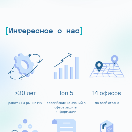
Интересное о нас
>
30
лет
Топ
5
14
офисов
работы на рынке ИБ
российских компаний в
по всей стране
сфере защиты
информации