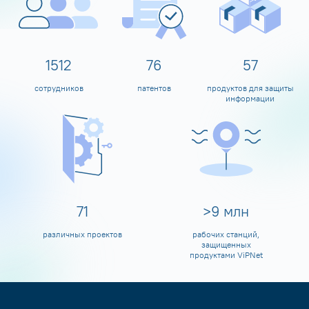
1599
80
60
сотрудников
патентов
продуктов для защиты
информации
80
>
10
млн
различных проектов
рабочих станций,
защищенных
продуктами ViPNet