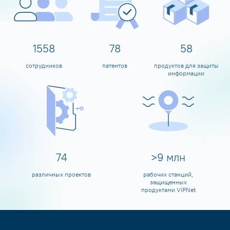
1600
80
60
сотрудников
патентов
продуктов для защиты
информации
80
>
10
млн
различных проектов
рабочих станций,
защищенных
продуктами ViPNet