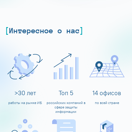
Интересное о нас
>
30
лет
Топ
5
14
офисов
работы на рынке ИБ
российских компаний в
по всей стране
сфере защиты
информации