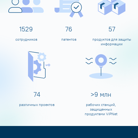
1600
80
60
сотрудников
патентов
продуктов для защиты
информации
80
>
10
млн
различных проектов
рабочих станций,
защищенных
продуктами ViPNet