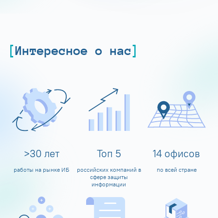
Интересное о нас
>
30
лет
Топ
5
14
офисов
работы на рынке ИБ
российских компаний в
по всей стране
сфере защиты
информации