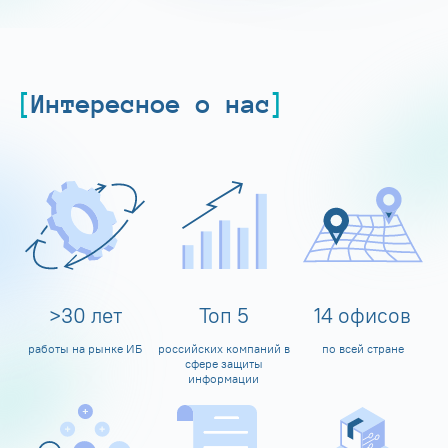
Интересное о нас
>
30
лет
Топ
5
14
офисов
работы на рынке ИБ
российских компаний в
по всей стране
сфере защиты
информации