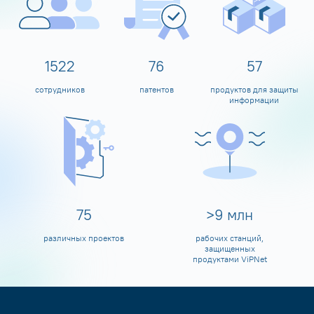
1600
80
60
сотрудников
патентов
продуктов для защиты
информации
80
>
10
млн
различных проектов
рабочих станций,
защищенных
продуктами ViPNet