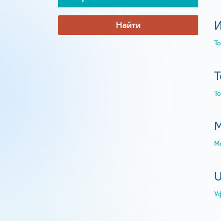
И
Найти
Т
Т
Т
М
М
U
У