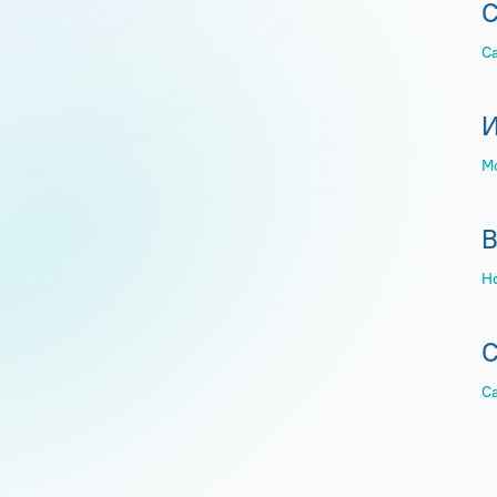
С
С
И
М
В
Н
С
С