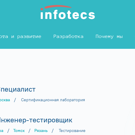
ота и развитие
Разработка
Почему мы
пециалист
/
осква
Сертификационная лаборатория
нженер-тестировщик
/
/
/
фа
Томск
Рязань
Тестирование