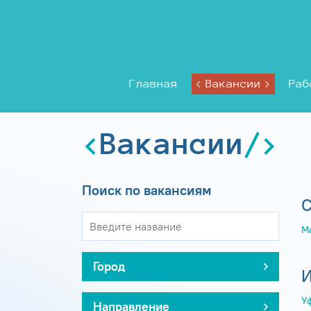
Главная
Вакансии
Раб
Вакансии
Поиск по вакансиям
С
М
Город
И
У
Направление