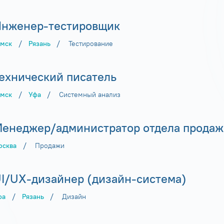
нженер-тестировщик
/
/
омск
Рязань
Тестирование
ехнический писатель
/
/
омск
Уфа
Системный анализ
енеджер/администратор отдела продаж
/
осква
Продажи
I/UX-дизайнер (дизайн-система)
/
/
фа
Рязань
Дизайн