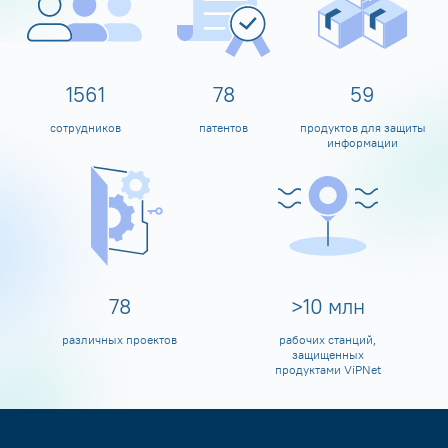
1600
80
60
сотрудников
патентов
продуктов для защиты
информации
80
>
10
млн
различных проектов
рабочих станций,
защищенных
продуктами ViPNet