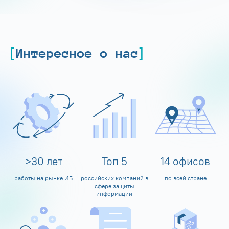
Интересное о нас
>
30
лет
Топ
5
14
офисов
работы на рынке ИБ
российских компаний в
по всей стране
сфере защиты
информации