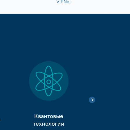
ViPNet
Квантовые
е
Тестиро
технологии