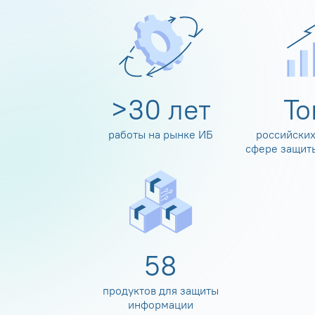
>
30
лет
Т
работы на рынке ИБ
российских
сфере защит
60
продуктов для защиты
информации