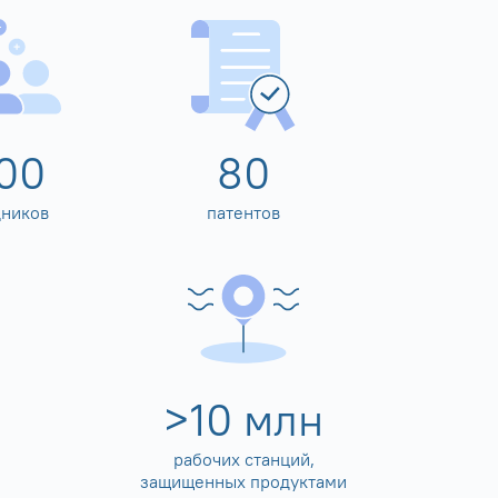
00
80
дников
патентов
>
10
млн
рабочих станций,
защищенных продуктами