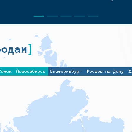
родам
Томск
Новосибирск
Екатеринбург
Ростов-на-Дону
Х