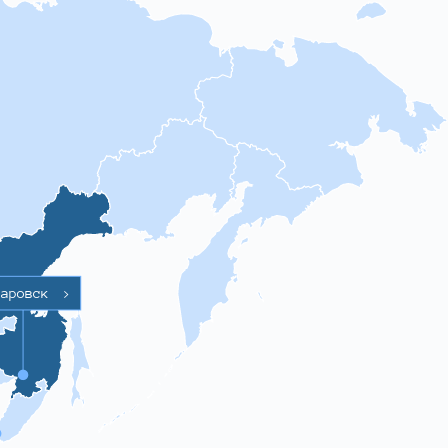
баровск
>