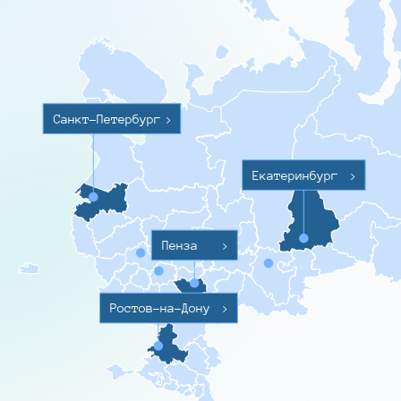
Санкт-Петербург
>
Екатеринбург
>
Пенза
>
Ростов-на-Дону
>