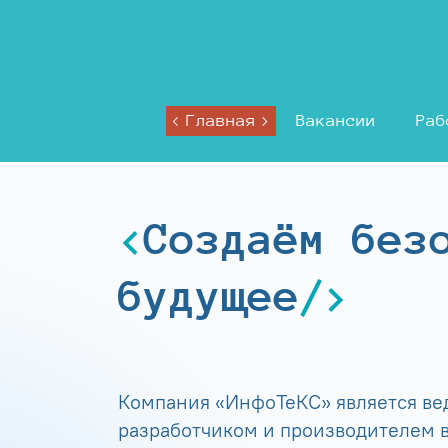
Главная
Вакансии
Раб
Создаём без
будущее
Компания «ИнфоТеКС» является в
разработчиком и производителем в