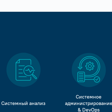
Системное
Системный анализ
администрировани
& DevOps