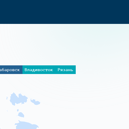
абаровск
Владивосток
Рязань