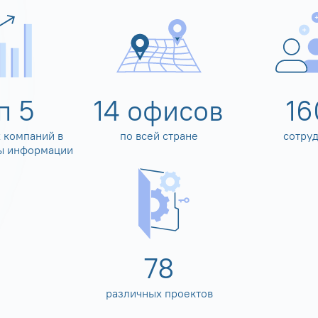
оп
5
14
офисов
16
 компаний в
по всей стране
сотру
ы информации
80
различных проектов