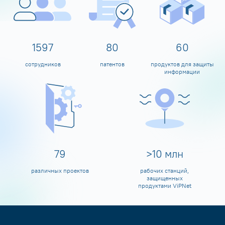
1600
80
60
сотрудников
патентов
продуктов для защиты
информации
80
>
10
млн
различных проектов
рабочих станций,
защищенных
продуктами ViPNet