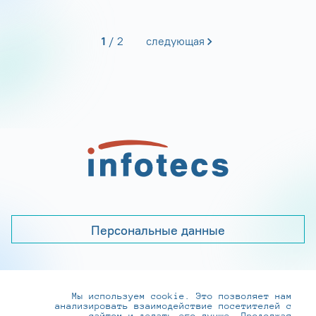
1
2
следующая
Персональные данные
Мы используем cookie. Это позволяет нам
+7 (495) 737-6192, 8-800-250-0-260
анализировать взаимодействие посетителей с
сайтом и делать его лучше. Продолжая