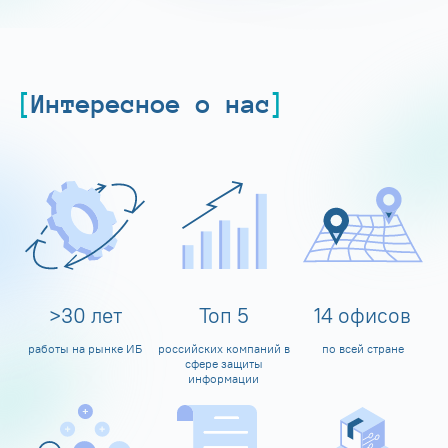
Интересное о нас
>
30
лет
Топ
5
14
офисов
работы на рынке ИБ
российских компаний в
по всей стране
сфере защиты
информации