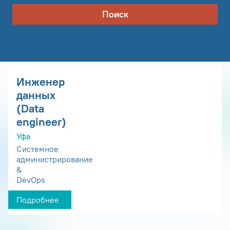
Поиск
Инженер
данных
(Data
engineer)
Уфа
Системное
администрирование
&
DevOps
Подробнее