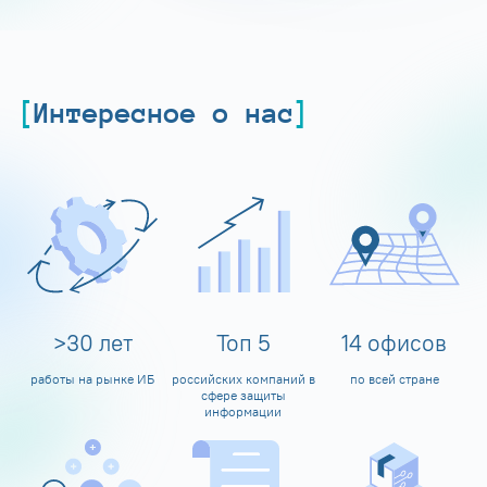
Интересное о нас
>
30
лет
Топ
5
14
офисов
работы на рынке ИБ
российских компаний в
по всей стране
сфере защиты
информации