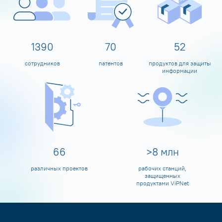
1594
80
60
сотрудников
патентов
продуктов для защиты
информации
79
>
10
млн
различных проектов
рабочих станций,
защищенных
продуктами ViPNet