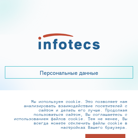
Персональные данные
Мы используем cookie. Это позволяет нам
+7 (495) 737-6192, 8-800-250-0-260
анализировать взаимодействие посетителей с
practice@infotecs.ru
,
hr@infotecs.ru
сайтом и делать его лучше. Продолжая
пользоваться сайтом, Вы соглашаетесь с
127273, г. Москва, Отрадная ул., 2Б строение 1
использованием файлов cookie. Тем не менее, Вы
всегда можете отключить файлы cookie в
настройках Вашего браузера.
© ИнфоТеКС 2020-2026