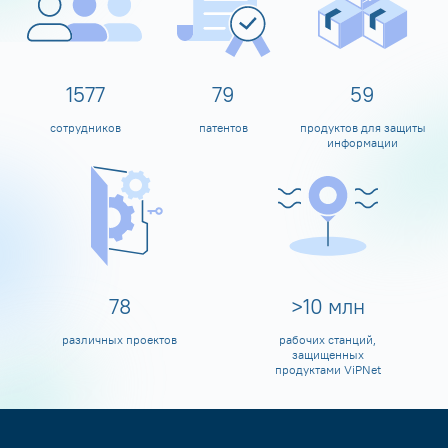
1600
80
60
сотрудников
патентов
продуктов для защиты
информации
80
>
10
млн
различных проектов
рабочих станций,
защищенных
продуктами ViPNet