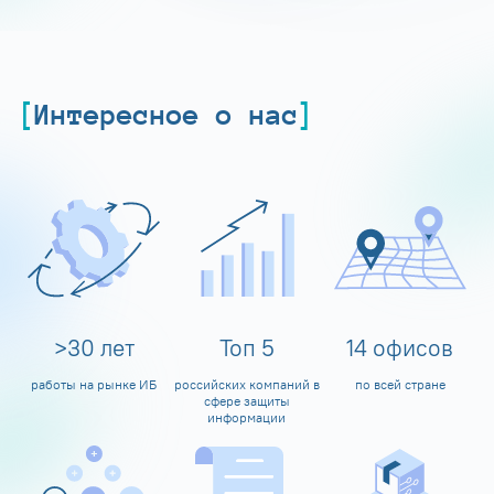
Интересное о нас
>
30
лет
Топ
5
14
офисов
работы на рынке ИБ
российских компаний в
по всей стране
сфере защиты
информации