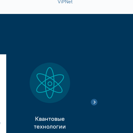
ViPNet
Квантовые
е
Тестиро
технологии