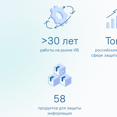
>
30
лет
Т
работы на рынке ИБ
российских
сфере защит
60
продуктов для защиты
информации