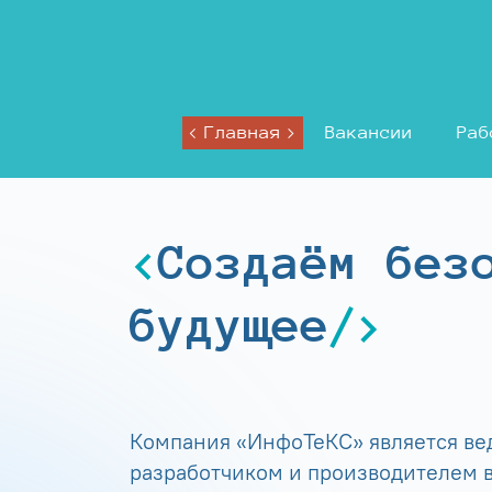
Главная
Вакансии
Раб
Создаём без
будущее
Компания «ИнфоТеКС» является в
разработчиком и производителем в