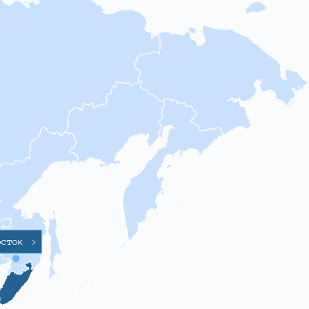
осток
>