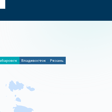
абаровск
Владивосток
Рязань