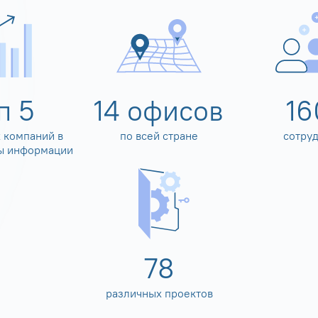
оп
5
14
офисов
16
 компаний в
по всей стране
сотру
ы информации
80
различных проектов