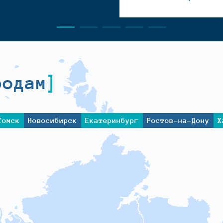
родам
Томск
Новосибирск
Екатеринбург
Ростов-на-Дону
Х