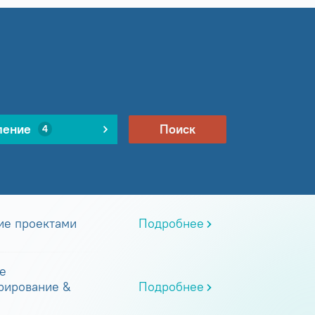
ление
Поиск
4
ие проектами
Подробнее
е
рирование &
Подробнее