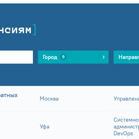
нсиям
Город
Направ
9
ратных
Москва
Управлен
Системно
Уфа
админист
DevOps