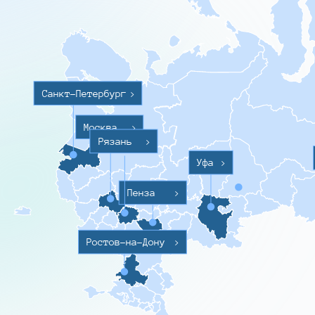
Санкт-Петербург
>
Москва
>
Рязань
>
Уфа
>
Пенза
>
Ростов-на-Дону
>