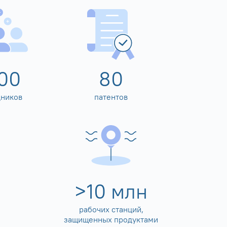
00
80
дников
патентов
>
10
млн
рабочих станций,
защищенных продуктами