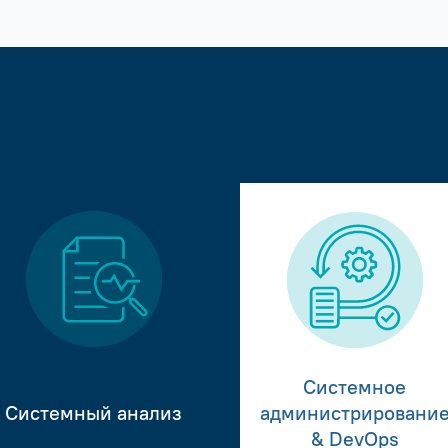
Системное
Системный анализ
администрировани
& DevOps