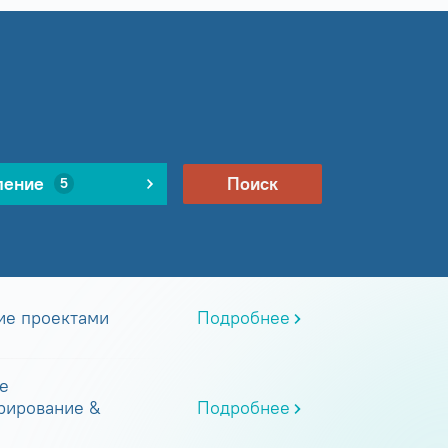
ление
Поиск
5
ие проектами
Подробнее
е
рирование &
Подробнее