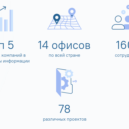
оп
5
14
офисов
16
 компаний в
по всей стране
сотру
ы информации
80
различных проектов