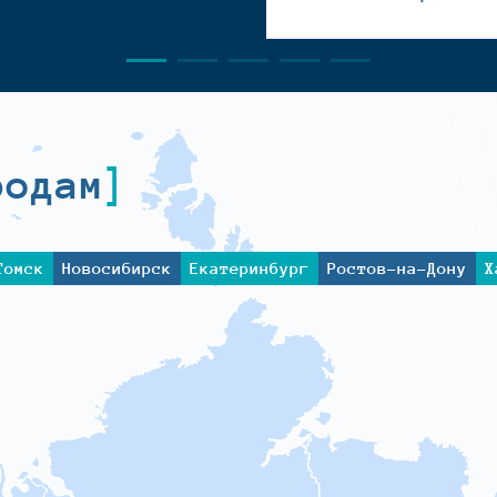
родам
Томск
Новосибирск
Екатеринбург
Ростов-на-Дону
Х