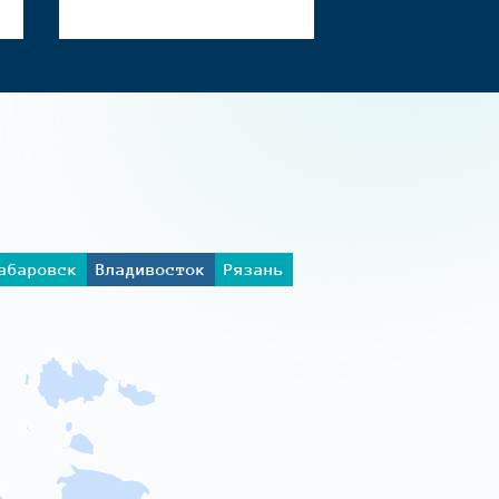
абаровск
Владивосток
Рязань