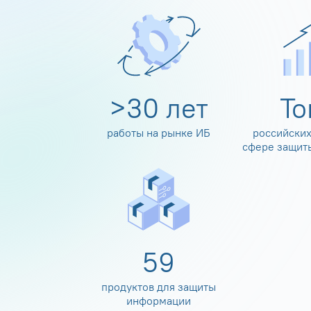
>
30
лет
Т
работы на рынке ИБ
российских
сфере защит
60
продуктов для защиты
информации