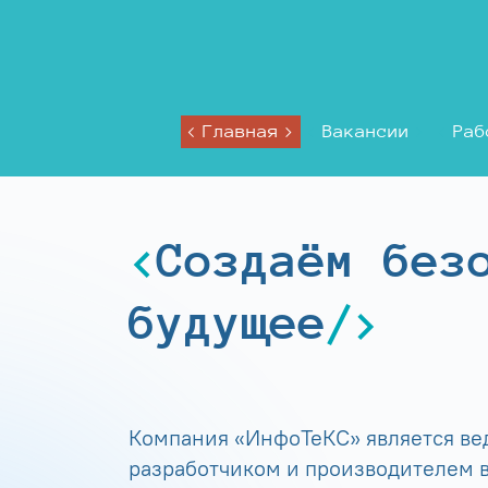
Главная
Вакансии
Раб
Создаём без
будущее
Компания «ИнфоТеКС» является в
разработчиком и производителем в