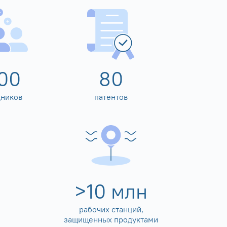
00
80
дников
патентов
>
10
млн
рабочих станций,
защищенных продуктами