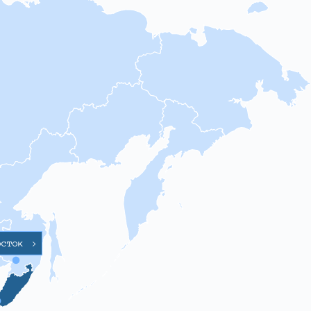
осток
>