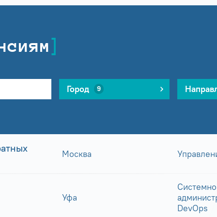
нсиям
Город
Направ
9
ратных
Москва
Управлен
Системно
Уфа
админист
DevOps