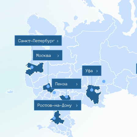
Санкт-Петербург
>
Москва
>
Уфа
>
Пенза
>
Ростов-на-Дону
>