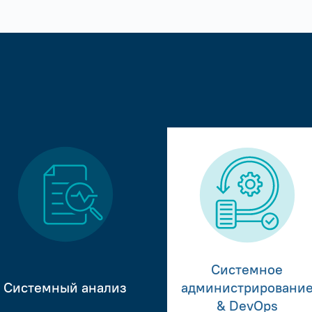
Системное
Системный анализ
администрировани
& DevOps