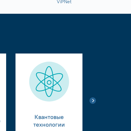
ViPNet
Квантовые
е
Тестиро
технологии