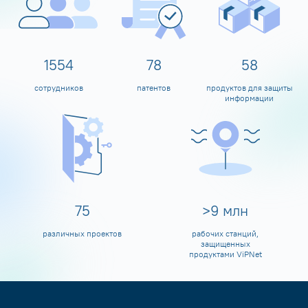
1600
80
60
сотрудников
патентов
продуктов для защиты
информации
80
>
10
млн
различных проектов
рабочих станций,
защищенных
продуктами ViPNet