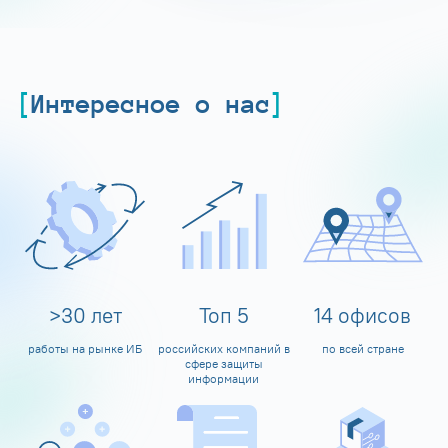
Интересное о нас
>
30
лет
Топ
5
14
офисов
работы на рынке ИБ
российских компаний в
по всей стране
сфере защиты
информации