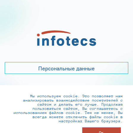
Персональные данные
Мы используем cookie. Это позволяет нам
+7 (495) 737-6192, 8-800-250-0-260
анализировать взаимодействие посетителей с
practice@infotecs.ru
,
hr@infotecs.ru
сайтом и делать его лучше. Продолжая
пользоваться сайтом, Вы соглашаетесь с
127273, г. Москва, Отрадная ул., 2Б строение 1
использованием файлов cookie. Тем не менее, Вы
всегда можете отключить файлы cookie в
настройках Вашего браузера.
© ИнфоТеКС 2020-2026
Ок