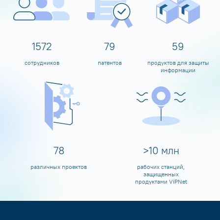
1600
80
60
сотрудников
патентов
продуктов для защиты
информации
80
>
10
млн
различных проектов
рабочих станций,
защищенных
продуктами ViPNet