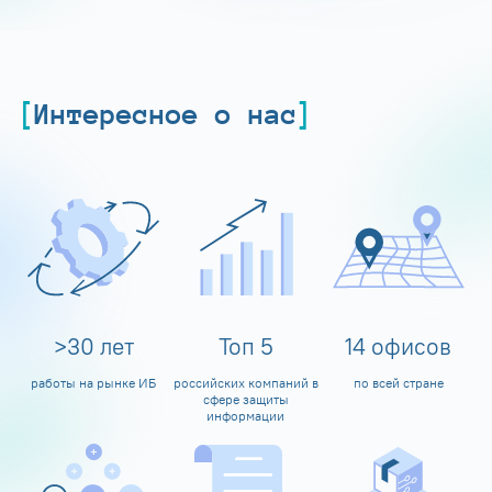
Интересное о нас
>
30
лет
Топ
5
14
офисов
работы на рынке ИБ
российских компаний в
по всей стране
сфере защиты
информации