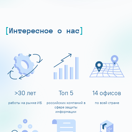
Интересное о нас
>
30
лет
Топ
5
14
офисов
работы на рынке ИБ
российских компаний в
по всей стране
сфере защиты
информации