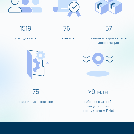
1600
80
60
сотрудников
патентов
продуктов для защиты
информации
80
>
10
млн
различных проектов
рабочих станций,
защищенных
продуктами ViPNet