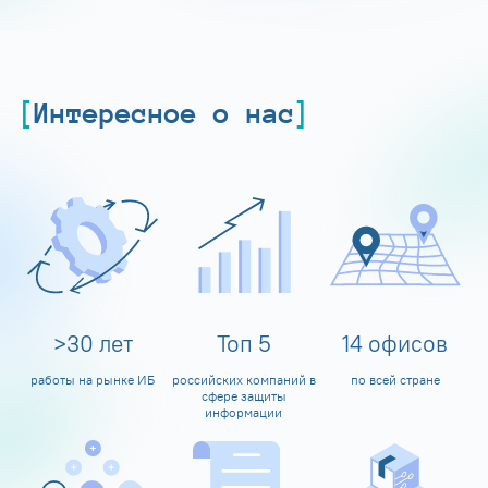
Интересное о нас
>
30
лет
Топ
5
14
офисов
работы на рынке ИБ
российских компаний в
по всей стране
сфере защиты
информации