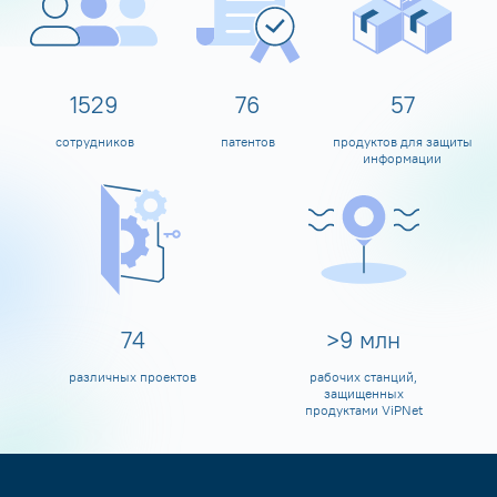
1600
80
60
сотрудников
патентов
продуктов для защиты
информации
80
>
10
млн
различных проектов
рабочих станций,
защищенных
продуктами ViPNet