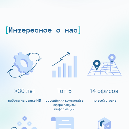
Интересное о нас
>
30
лет
Топ
5
14
офисов
работы на рынке ИБ
российских компаний в
по всей стране
сфере защиты
информации