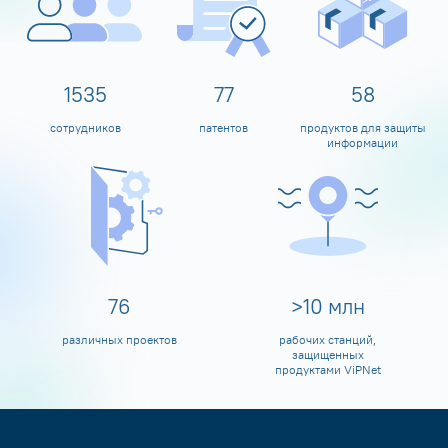
1600
80
60
сотрудников
патентов
продуктов для защиты
информации
80
>
10
млн
различных проектов
рабочих станций,
защищенных
продуктами ViPNet