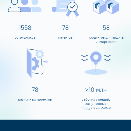
1600
80
60
сотрудников
патентов
продуктов для защиты
информации
80
>
10
млн
различных проектов
рабочих станций,
защищенных
продуктами ViPNet