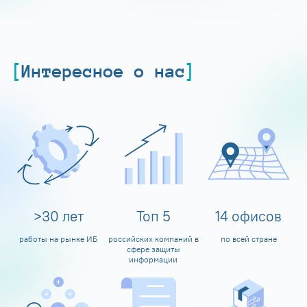
Интересное о нас
>
30
лет
Топ
5
14
офисов
работы на рынке ИБ
российских компаний в
по всей стране
сфере защиты
информации