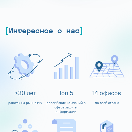
Интересное о нас
>
30
лет
Топ
5
14
офисов
работы на рынке ИБ
российских компаний в
по всей стране
сфере защиты
информации