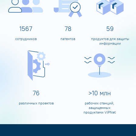
1600
80
60
сотрудников
патентов
продуктов для защиты
информации
80
>
10
млн
различных проектов
рабочих станций,
защищенных
продуктами ViPNet