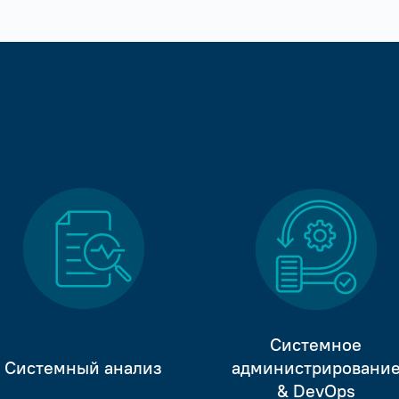
Системное
Системный анализ
администрировани
& DevOps