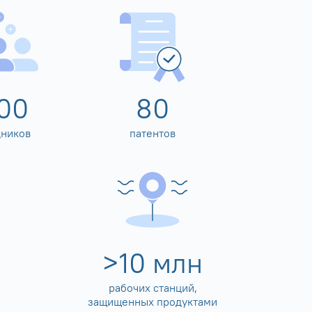
00
80
дников
патентов
>
10
млн
рабочих станций,
защищенных продуктами