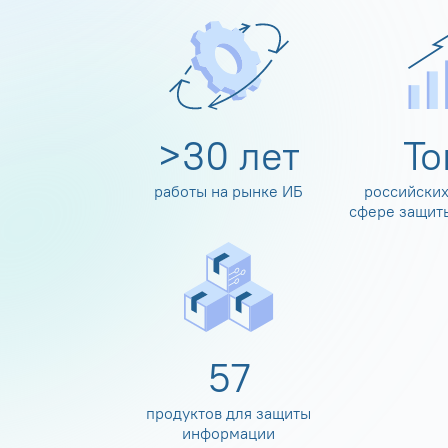
>
30
лет
Т
работы на рынке ИБ
российских
сфере защит
60
продуктов для защиты
информации