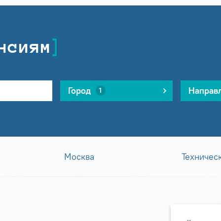
нсиям
Город
Направ
1
Москва
Техничес