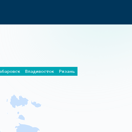
абаровск
Владивосток
Рязань