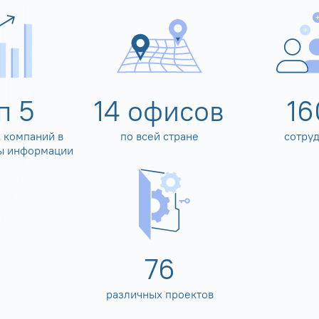
оп
5
14
офисов
16
 компаний в
по всей стране
сотру
ы информации
80
различных проектов