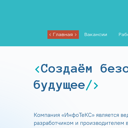
Главная
Вакансии
Раб
Создаём без
будущее
Компания «ИнфоТеКС» является в
разработчиком и производителем в