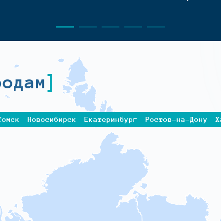
родам
Томск
Новосибирск
Екатеринбург
Ростов-на-Дону
Х