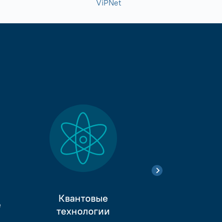
ViPNet
Квантовые
е
Тестиро
технологии