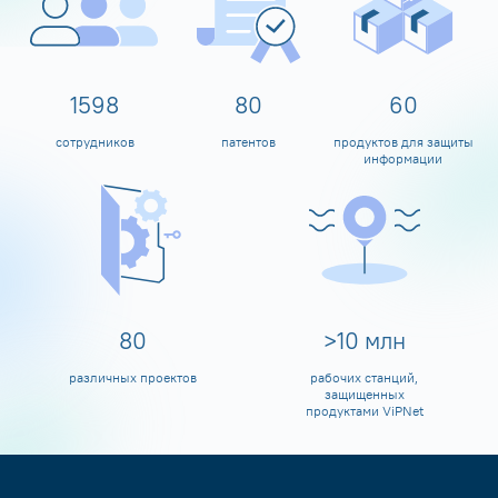
1600
80
60
сотрудников
патентов
продуктов для защиты
информации
80
>
10
млн
различных проектов
рабочих станций,
защищенных
продуктами ViPNet