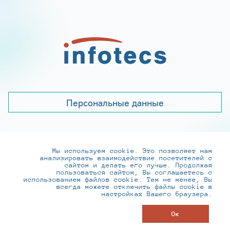
Персональные данные
Мы используем cookie. Это позволяет нам
+7 (495) 737-6192, 8-800-250-0-260
анализировать взаимодействие посетителей с
practice@infotecs.ru
,
hr@infotecs.ru
сайтом и делать его лучше. Продолжая
пользоваться сайтом, Вы соглашаетесь с
127273, г. Москва, Отрадная ул., 2Б строение 1
использованием файлов cookie. Тем не менее, Вы
всегда можете отключить файлы cookie в
настройках Вашего браузера.
© ИнфоТеКС 2020-2026
Ок