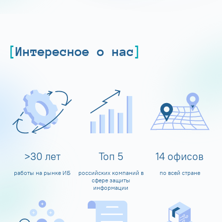
Интересное о нас
>
30
лет
Топ
5
14
офисов
работы на рынке ИБ
российских компаний в
по всей стране
сфере защиты
информации