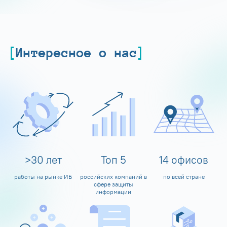
Интересное о нас
>
30
лет
Топ
5
14
офисов
работы на рынке ИБ
российских компаний в
по всей стране
сфере защиты
информации