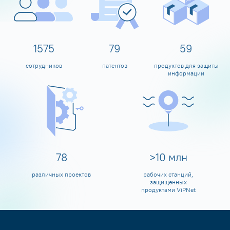
1600
80
60
сотрудников
патентов
продуктов для защиты
информации
80
>
10
млн
различных проектов
рабочих станций,
защищенных
продуктами ViPNet