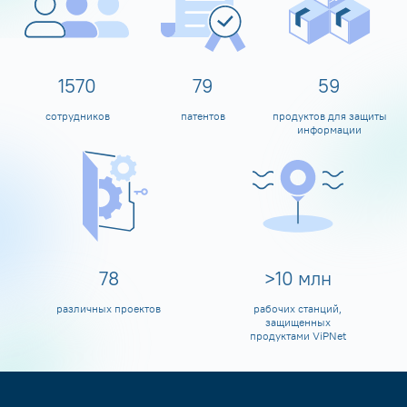
1600
80
60
сотрудников
патентов
продуктов для защиты
информации
80
>
10
млн
различных проектов
рабочих станций,
защищенных
продуктами ViPNet