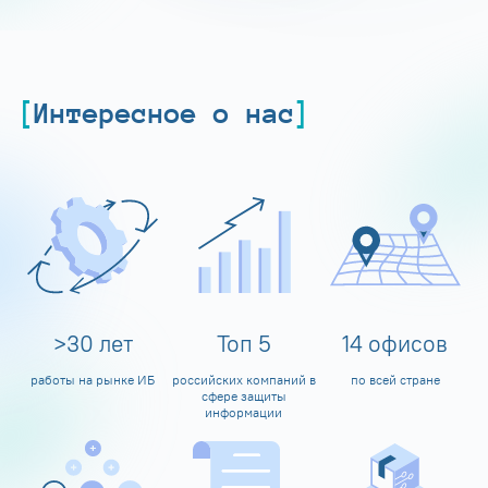
Интересное о нас
>
30
лет
Топ
5
14
офисов
работы на рынке ИБ
российских компаний в
по всей стране
сфере защиты
информации