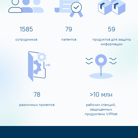
1600
80
60
сотрудников
патентов
продуктов для защиты
информации
80
>
10
млн
различных проектов
рабочих станций,
защищенных
продуктами ViPNet