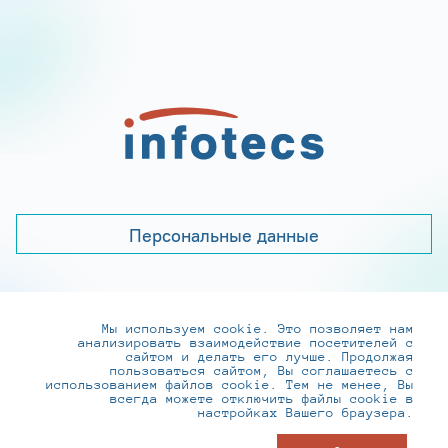
Персональные данные
Мы используем cookie. Это позволяет нам
+7 (495) 737-6192, 8-800-250-0-260
анализировать взаимодействие посетителей с
practice@infotecs.ru
,
hr@infotecs.ru
сайтом и делать его лучше. Продолжая
пользоваться сайтом, Вы соглашаетесь с
127273, г. Москва, Отрадная ул., 2Б строение 1
использованием файлов cookie. Тем не менее, Вы
всегда можете отключить файлы cookie в
настройках Вашего браузера.
© ИнфоТеКС 2020-2026