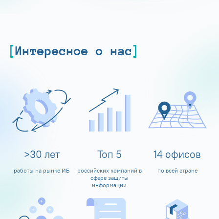
Интересное о нас
>
30
лет
Топ
5
14
офисов
работы на рынке ИБ
российских компаний в
по всей стране
сфере защиты
информации