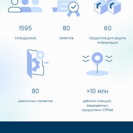
1600
80
60
сотрудников
патентов
продуктов для защиты
информации
80
>
10
млн
различных проектов
рабочих станций,
защищенных
продуктами ViPNet