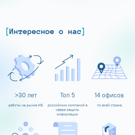
Интересное о нас
>
30
лет
Топ
5
14
офисов
работы на рынке ИБ
российских компаний в
по всей стране
сфере защиты
информации