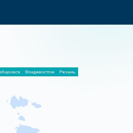
абаровск
Владивосток
Рязань