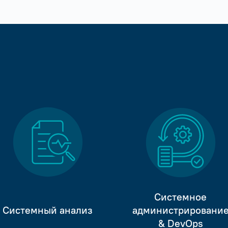
Системное
Системный анализ
администрировани
& DevOps