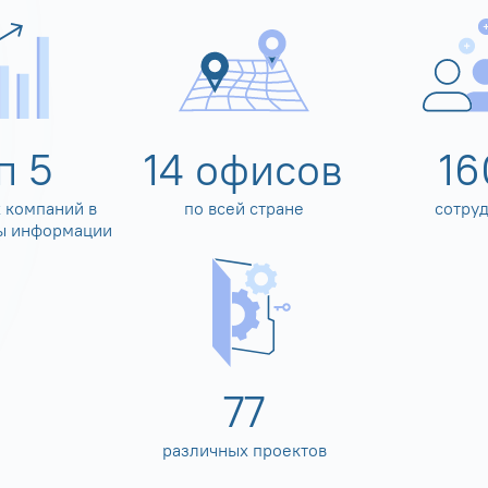
оп
5
14
офисов
16
 компаний в
по всей стране
сотру
ы информации
80
различных проектов