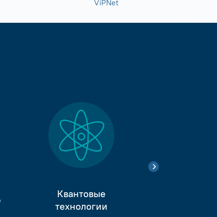
ViPNet
Квантовые
е
Тестиро
технологии