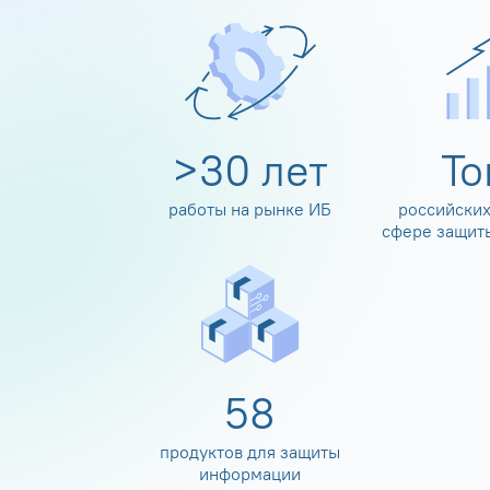
>
30
лет
Т
работы на рынке ИБ
российских
сфере защит
60
продуктов для защиты
информации