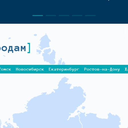
родам
Томск
Новосибирск
Екатеринбург
Ростов-на-Дону
Х