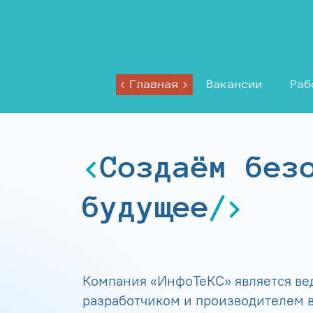
Главная
Вакансии
Раб
Создаём без
будущее
Компания «ИнфоТеКС» является в
разработчиком и производителем в