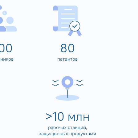
00
80
дников
патентов
>
10
млн
рабочих станций,
защищенных продуктами