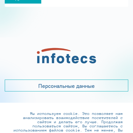
Персональные данные
Мы используем cookie. Это позволяет нам
+7 (495) 737-6192, 8-800-250-0-260
анализировать взаимодействие посетителей с
practice@infotecs.ru
,
hr@infotecs.ru
сайтом и делать его лучше. Продолжая
пользоваться сайтом, Вы соглашаетесь с
127273, г. Москва, Отрадная ул., 2Б строение 1
использованием файлов cookie. Тем не менее, Вы