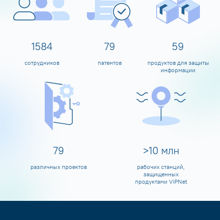
1600
80
60
сотрудников
патентов
продуктов для защиты
информации
80
>
10
млн
различных проектов
рабочих станций,
защищенных
продуктами ViPNet