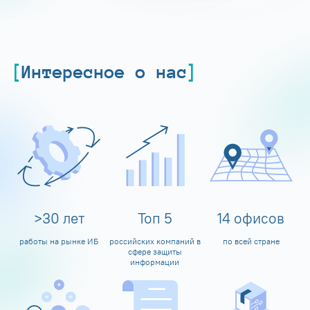
Интересное о нас
>
30
лет
Топ
5
14
офисов
работы на рынке ИБ
российских компаний в
по всей стране
сфере защиты
информации