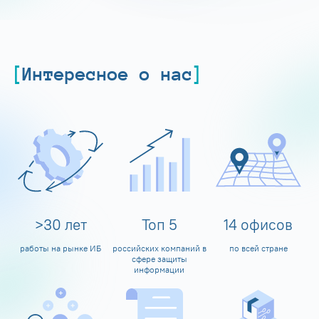
Интересное о нас
>
30
лет
Топ
5
14
офисов
работы на рынке ИБ
российских компаний в
по всей стране
сфере защиты
информации