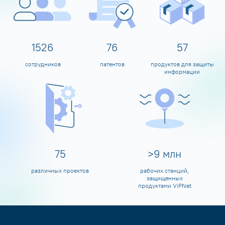
1600
80
60
сотрудников
патентов
продуктов для защиты
информации
80
>
10
млн
различных проектов
рабочих станций,
защищенных
продуктами ViPNet