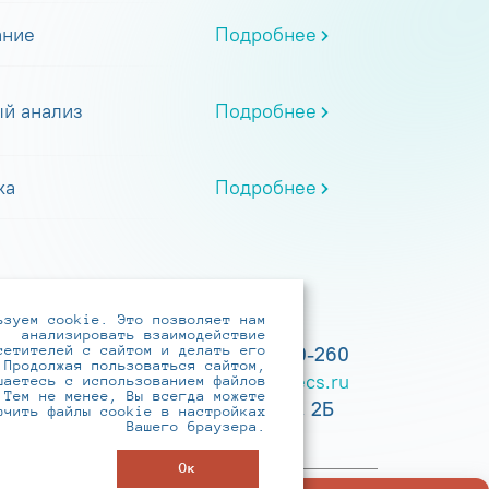
ание
Подробнее
й анализ
Подробнее
ка
Подробнее
ьзуем cookie. Это позволяет нам
анализировать взаимодействие
сетителей с сайтом и делать его
+7 (495) 737-6192, 8-800-250-0-260
 Продолжая пользоваться сайтом,
practice@infotecs.ru
,
hr@infotecs.ru
шаетесь с использованием файлов
 Тем не менее, Вы всегда можете
127273, г. Москва, Отрадная ул., 2Б
ючить файлы cookie в настройках
Вашего браузера.
строение 1
Ок