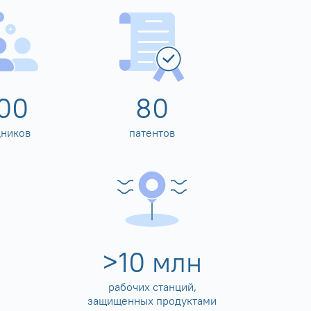
00
80
дников
патентов
>
10
млн
рабочих станций,
защищенных продуктами