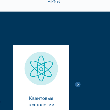
ViPNet
Квантовые
е
Тестиро
технологии