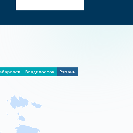
абаровск
Владивосток
Рязань