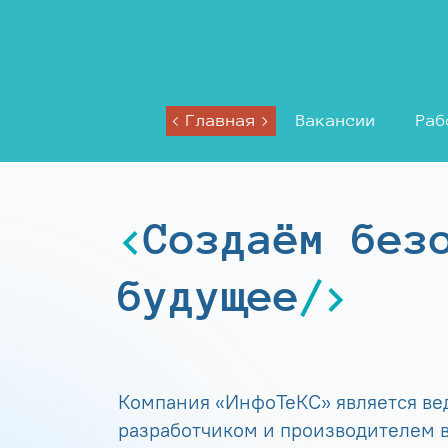
Главная
Вакансии
Раб
Создаём без
будущее
Компания «ИнфоТеКС» является в
разработчиком и производителем в