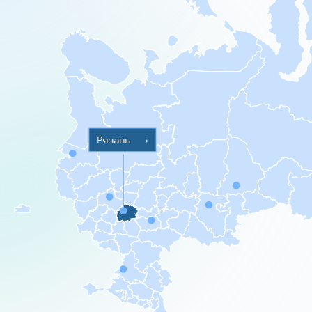
Рязань
>