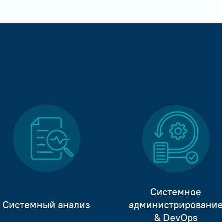
Системное
Системный анализ
администрировани
& DevOps