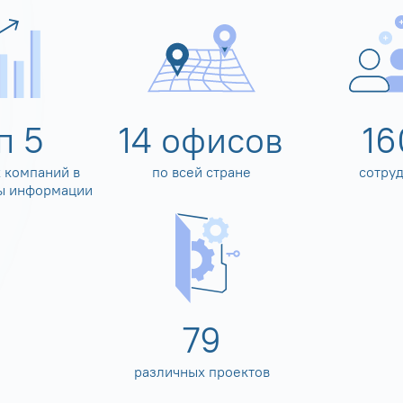
оп
5
14
офисов
16
 компаний в
по всей стране
сотру
ы информации
80
различных проектов