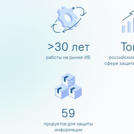
>
30
лет
Т
работы на рынке ИБ
российских
сфере защит
60
продуктов для защиты
информации