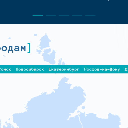
родам
Томск
Новосибирск
Екатеринбург
Ростов-на-Дону
Х