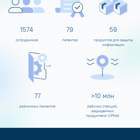
1600
80
60
сотрудников
патентов
продуктов для защиты
информации
80
>
10
млн
различных проектов
рабочих станций,
защищенных
продуктами ViPNet