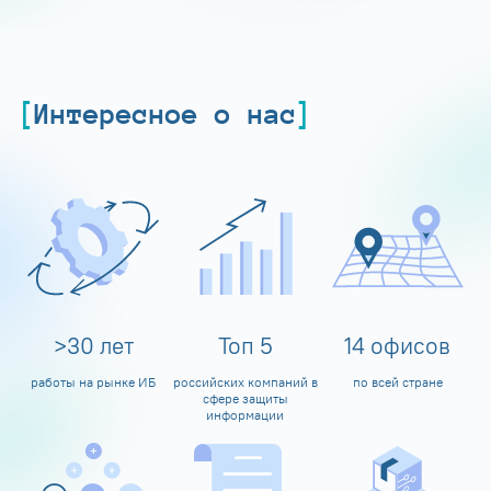
Интересное о нас
>
30
лет
Топ
5
14
офисов
работы на рынке ИБ
российских компаний в
по всей стране
сфере защиты
информации