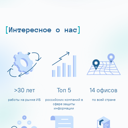
Интересное о нас
>
30
лет
Топ
5
14
офисов
работы на рынке ИБ
российских компаний в
по всей стране
сфере защиты
информации