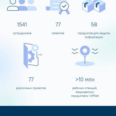
1600
80
60
сотрудников
патентов
продуктов для защиты
информации
80
>
10
млн
различных проектов
рабочих станций,
защищенных
продуктами ViPNet