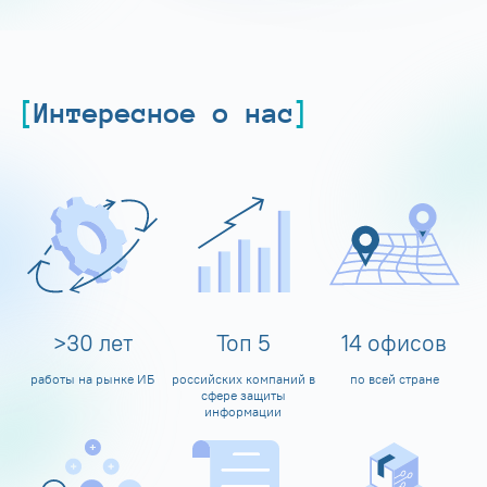
Интересное о нас
>
30
лет
Топ
5
14
офисов
работы на рынке ИБ
российских компаний в
по всей стране
сфере защиты
информации