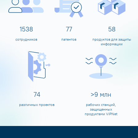
1600
80
60
сотрудников
патентов
продуктов для защиты
информации
80
>
10
млн
различных проектов
рабочих станций,
защищенных
продуктами ViPNet