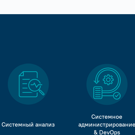
Системное
Системный анализ
администрировани
& DevOps