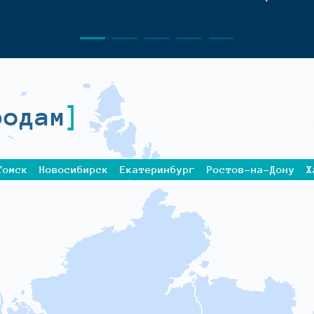
родам
Томск
Новосибирск
Екатеринбург
Ростов-на-Дону
Х