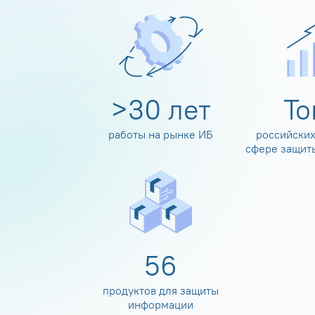
>
30
лет
Т
работы на рынке ИБ
российских
сфере защит
60
продуктов для защиты
информации