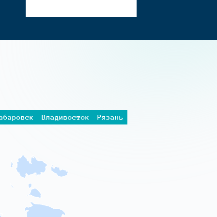
абаровск
Владивосток
Рязань