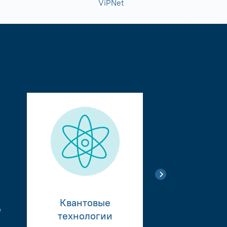
ViPNet
Квантовые
е
Тестиро
технологии