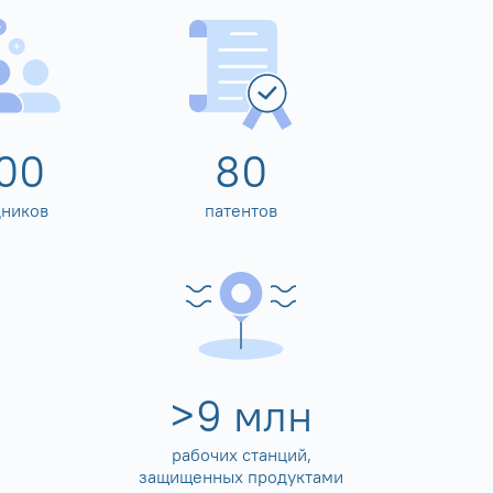
00
80
дников
патентов
>
10
млн
рабочих станций,
защищенных продуктами