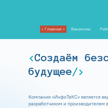
Главная
Вакансии
Раб
Создаём без
будущее
Компания «ИнфоТеКС» является в
разработчиком и производителем в