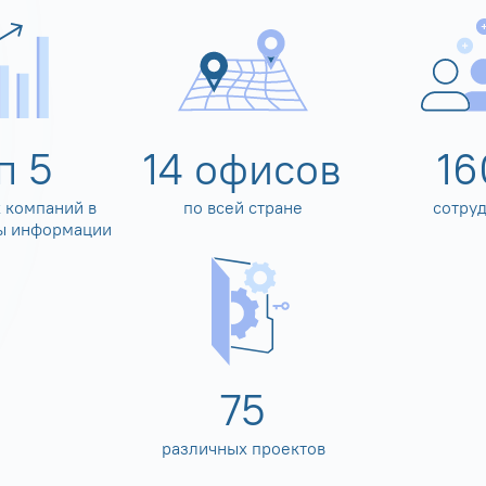
оп
5
14
офисов
16
 компаний в
по всей стране
сотру
ы информации
80
различных проектов