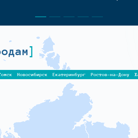
родам
Томск
Новосибирск
Екатеринбург
Ростов-на-Дону
Х