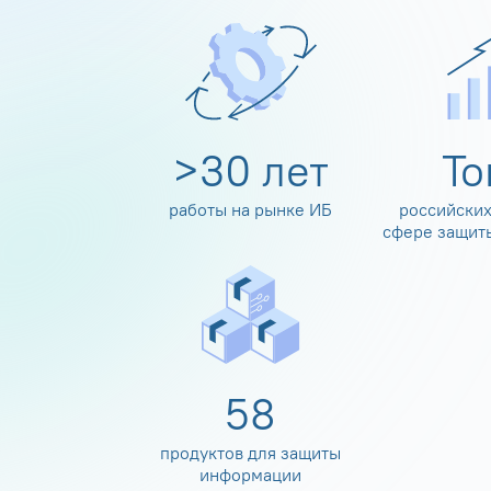
>
30
лет
Т
работы на рынке ИБ
российских
сфере защит
60
продуктов для защиты
информации