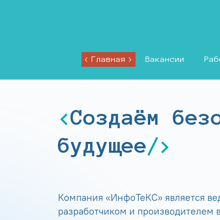
Главная
Вакансии
Раб
Создаём без
будущее
Компания «ИнфоТеКС» является в
разработчиком и производителем в