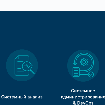
Системное
Системный анализ
администрировани
& DevOps