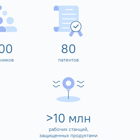
00
80
дников
патентов
>
10
млн
рабочих станций,
защищенных продуктами