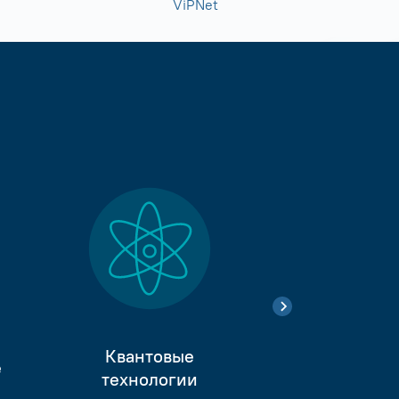
ViPNet
Квантовые
е
Тестиро
технологии