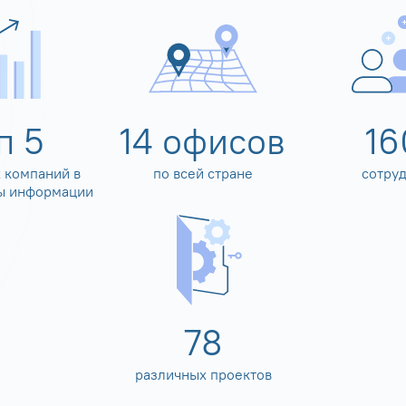
оп
5
14
офисов
16
 компаний в
по всей стране
сотру
ы информации
80
различных проектов