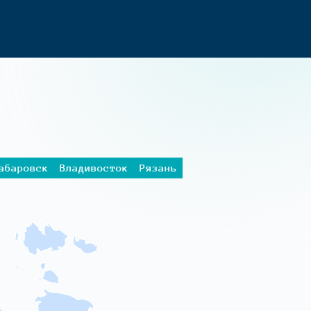
абаровск
Владивосток
Рязань