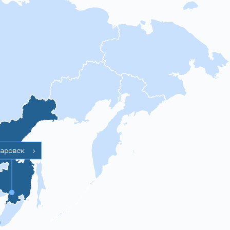
баровск
>