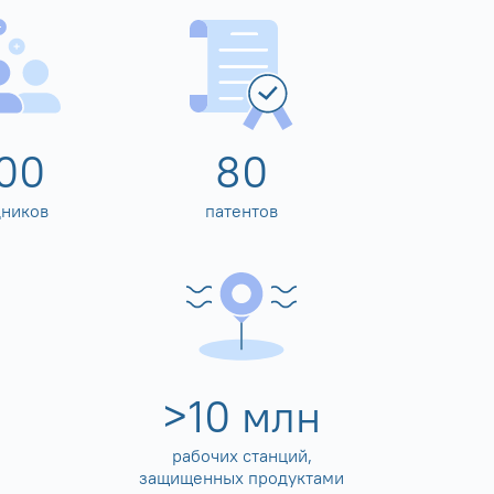
00
80
дников
патентов
>
10
млн
рабочих станций,
защищенных продуктами