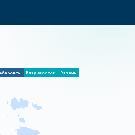
абаровск
Владивосток
Рязань