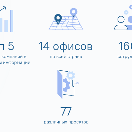
оп
5
14
офисов
16
 компаний в
по всей стране
сотру
ы информации
80
различных проектов