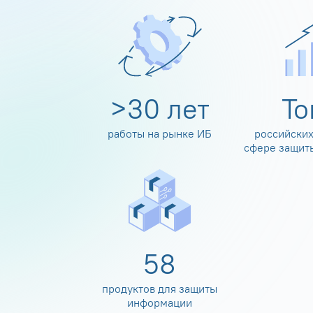
>
30
лет
Т
работы на рынке ИБ
российских
сфере защит
60
продуктов для защиты
информации