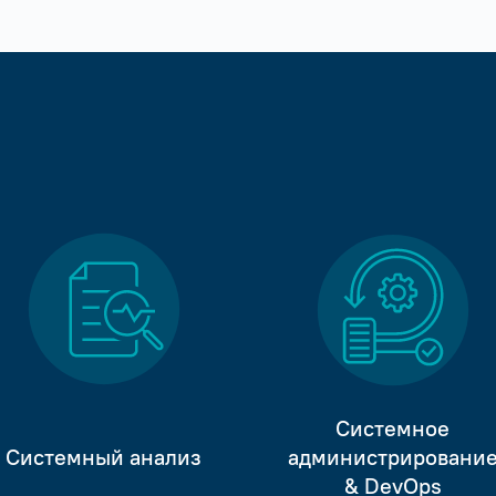
Системное
Системный анализ
администрировани
& DevOps