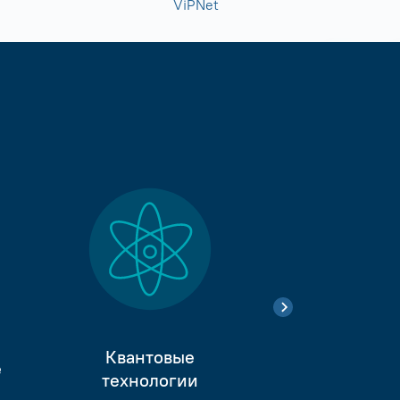
ViPNet
Квантовые
е
Тестиро
технологии