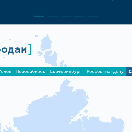
родам
Томск
Новосибирск
Екатеринбург
Ростов-на-Дону
Х