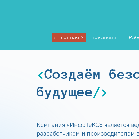
Главная
Вакансии
Раб
Создаём без
будущее
Компания «ИнфоТеКС» является в
разработчиком и производителем в