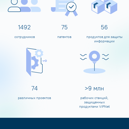
1600
80
60
сотрудников
патентов
продуктов для защиты
информации
80
>
10
млн
различных проектов
рабочих станций,
защищенных
продуктами ViPNet