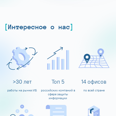
Интересное о нас
>
30
лет
Топ
5
14
офисов
работы на рынке ИБ
российских компаний в
по всей стране
сфере защиты
информации