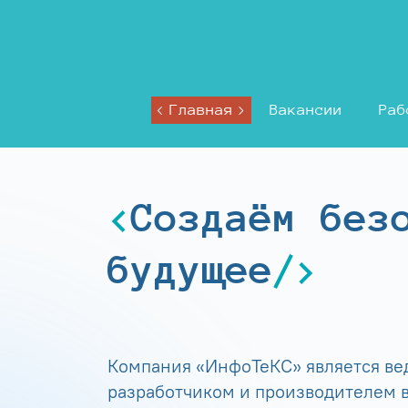
Главная
Вакансии
Раб
Создаём без
будущее
Компания «ИнфоТеКС» является в
разработчиком и производителем в