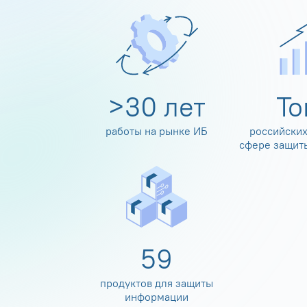
>
30
лет
Т
работы на рынке ИБ
российских
сфере защит
60
продуктов для защиты
информации