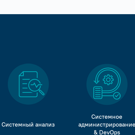
Системное
Системный анализ
администрировани
& DevOps