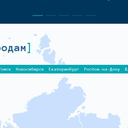
родам
Томск
Новосибирск
Екатеринбург
Ростов-на-Дону
Х