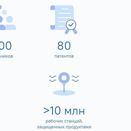
00
80
дников
патентов
>
10
млн
рабочих станций,
защищенных продуктами