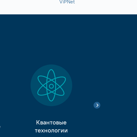
ViPNet
Квантовые
е
Тестиро
технологии