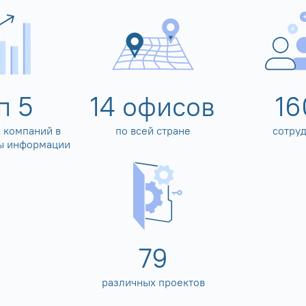
оп
5
14
офисов
16
 компаний в
по всей стране
сотру
ы информации
80
различных проектов