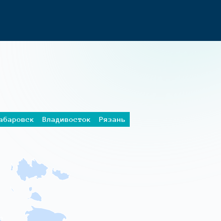
абаровск
Владивосток
Рязань