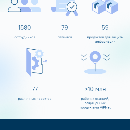
1600
80
60
сотрудников
патентов
продуктов для защиты
информации
80
>
10
млн
различных проектов
рабочих станций,
защищенных
продуктами ViPNet