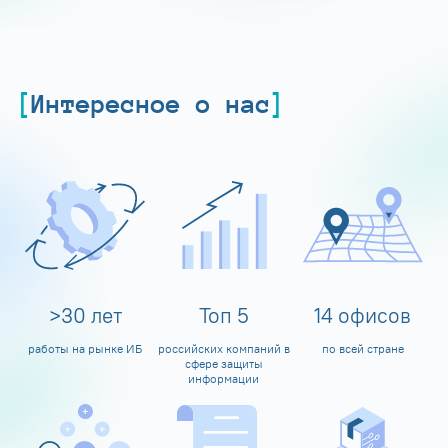
Интересное о нас
>
30
лет
Топ
5
14
офисов
работы на рынке ИБ
российских компаний в
по всей стране
сфере защиты
информации