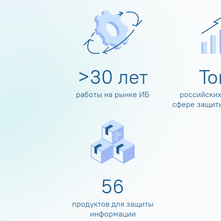
>
30
лет
Т
работы на рынке ИБ
российских
сфере защит
60
продуктов для защиты
информации