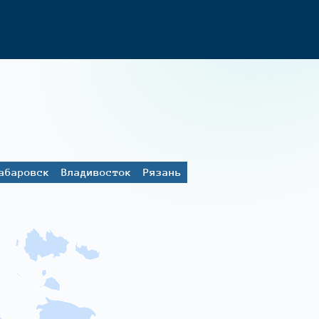
абаровск
Владивосток
Рязань