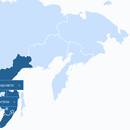
баровск
>
осток
>