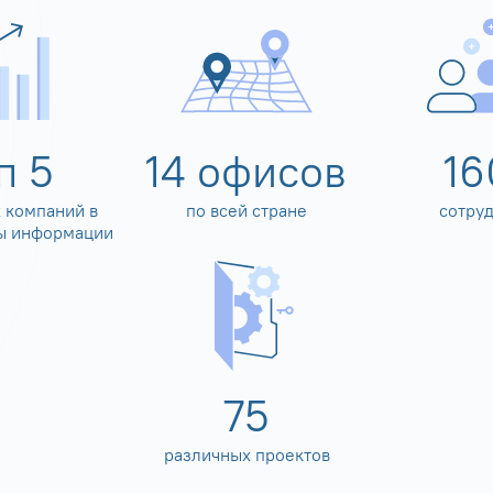
оп
5
14
офисов
16
 компаний в
по всей стране
сотру
ы информации
80
различных проектов