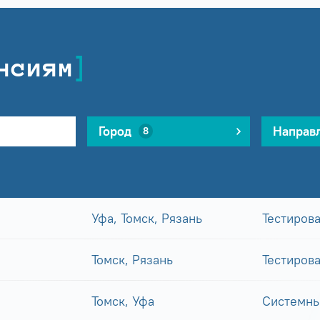
нсиям
Город
Направ
8
Уфа, Томск, Рязань
Тестиров
Томск, Рязань
Тестиров
Томск, Уфа
Системны