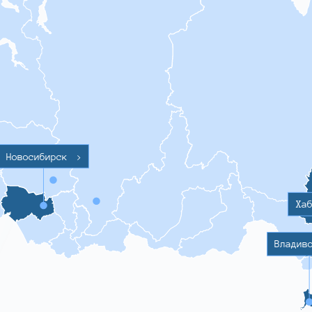
Новосибирск
>
Ха
Владив