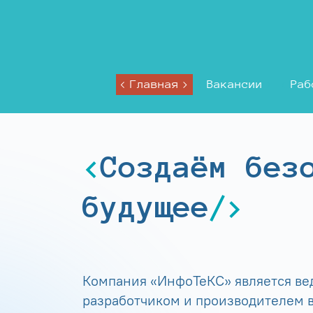
Главная
Вакансии
Раб
Создаём без
будущее
Компания «ИнфоТеКС» является в
разработчиком и производителем в