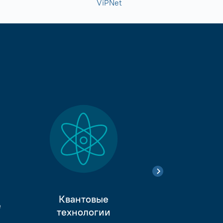
ViPNet
Квантовые
е
Тестиро
технологии