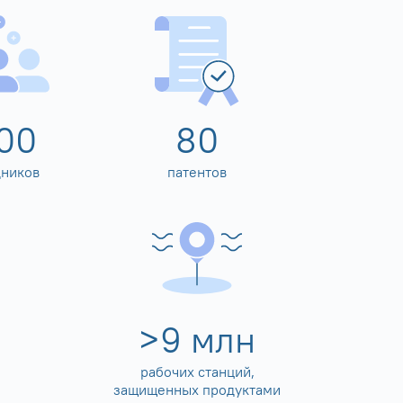
00
80
дников
патентов
>
10
млн
рабочих станций,
защищенных продуктами