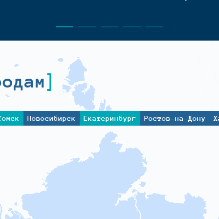
родам
Томск
Новосибирск
Екатеринбург
Ростов-на-Дону
Х