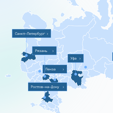
Санкт-Петербург
>
Рязань
>
Уфа
>
Пенза
>
Ростов-на-Дону
>