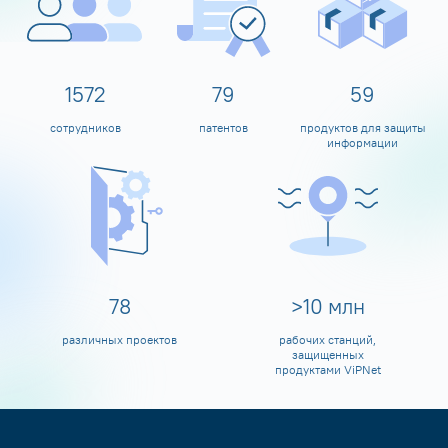
1600
80
60
сотрудников
патентов
продуктов для защиты
информации
80
>
10
млн
различных проектов
рабочих станций,
защищенных
продуктами ViPNet