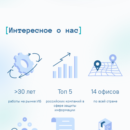
Интересное о нас
>
30
лет
Топ
5
14
офисов
работы на рынке ИБ
российских компаний в
по всей стране
сфере защиты
информации