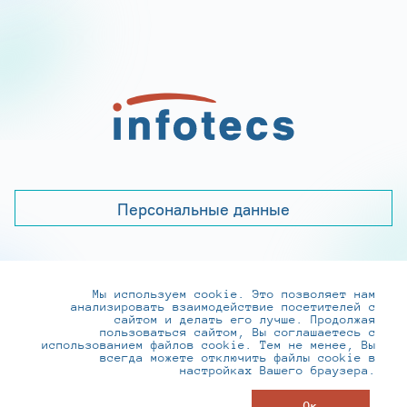
Персональные данные
Мы используем cookie. Это позволяет нам
+7 (495) 737-6192, 8-800-250-0-260
анализировать взаимодействие посетителей с
practice@infotecs.ru
,
hr@infotecs.ru
сайтом и делать его лучше. Продолжая
пользоваться сайтом, Вы соглашаетесь с
127273, г. Москва, Отрадная ул., 2Б строение 1
использованием файлов cookie. Тем не менее, Вы
всегда можете отключить файлы cookie в
настройках Вашего браузера.
© ИнфоТеКС 2020-2026
Ок