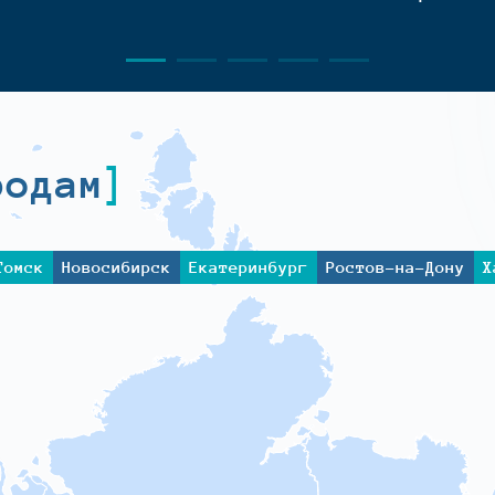
родам
Томск
Новосибирск
Екатеринбург
Ростов-на-Дону
Х