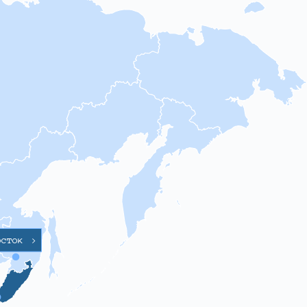
осток
>