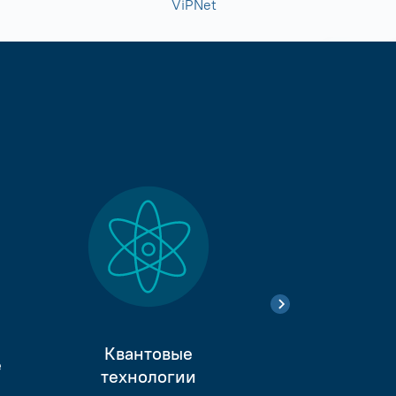
ViPNet
Квантовые
е
Тестиро
технологии