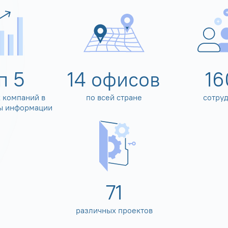
оп
5
14
офисов
16
 компаний в
по всей стране
сотру
ы информации
80
различных проектов