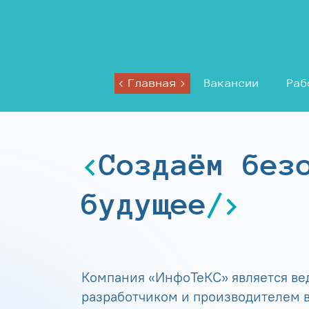
Главная
Вакансии
Раб
Создаём без
будущее
Компания «ИнфоТеКС» является в
разработчиком и производителем в