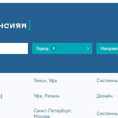
нсиям
Город
Направ
8
Томск, Уфа
Системны
)
Уфа, Рязань
Дизайн
Санкт-Петербург,
Системны
Москва