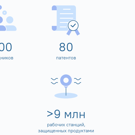
00
80
дников
патентов
>
10
млн
рабочих станций,
защищенных продуктами