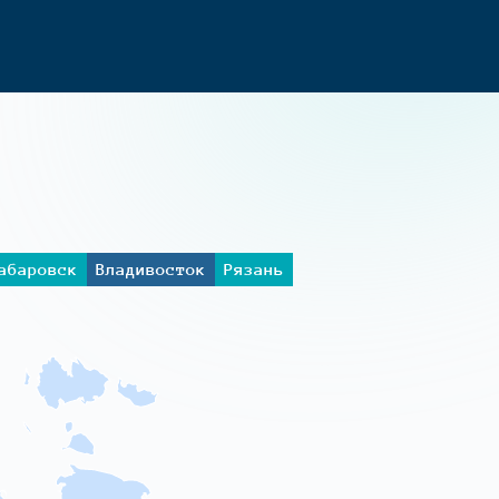
абаровск
Владивосток
Рязань