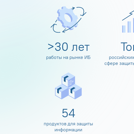
>
30
лет
Т
работы на рынке ИБ
российских
сфере защит
60
продуктов для защиты
информации