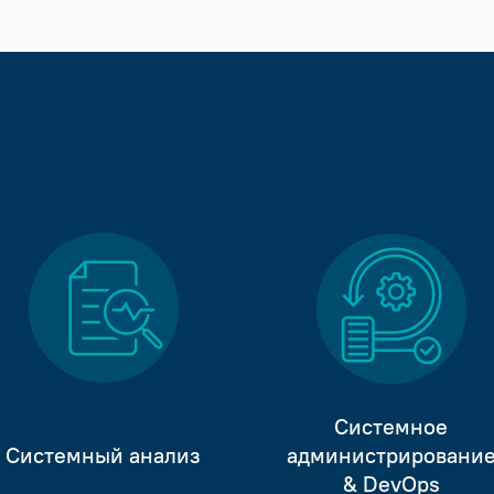
Системное
Системный анализ
администрировани
& DevOps