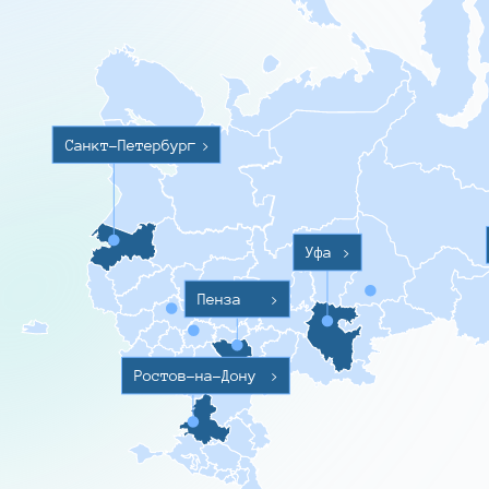
Санкт-Петербург
>
Уфа
>
Пенза
>
Ростов-на-Дону
>