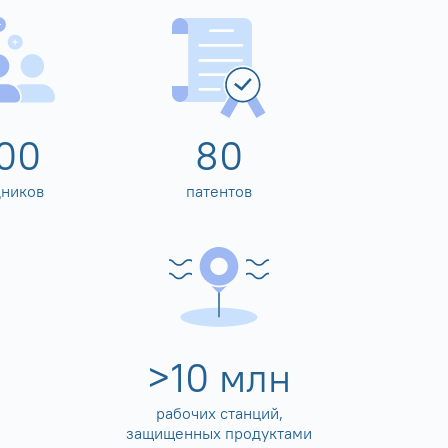
00
80
дников
патентов
>
10
млн
рабочих станций,
защищенных продуктами