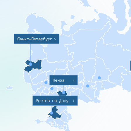
Санкт-Петербург
>
Пенза
>
Ростов-на-Дону
>