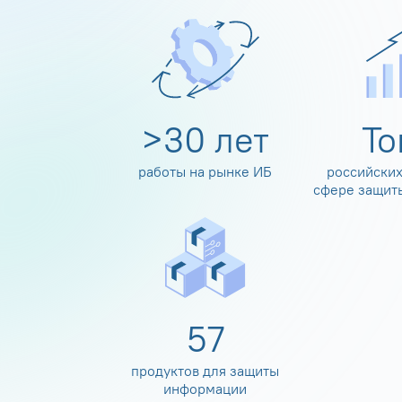
>
30
лет
Т
работы на рынке ИБ
российских
сфере защит
60
продуктов для защиты
информации