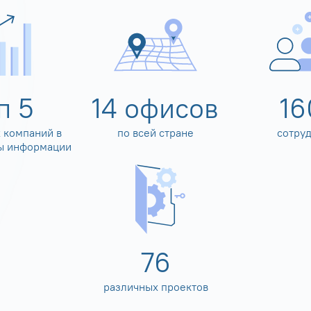
оп
5
14
офисов
16
 компаний в
по всей стране
сотру
ы информации
80
различных проектов