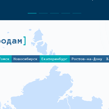
родам
Томск
Новосибирск
Екатеринбург
Ростов-на-Дону
Х