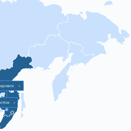
баровск
>
осток
>