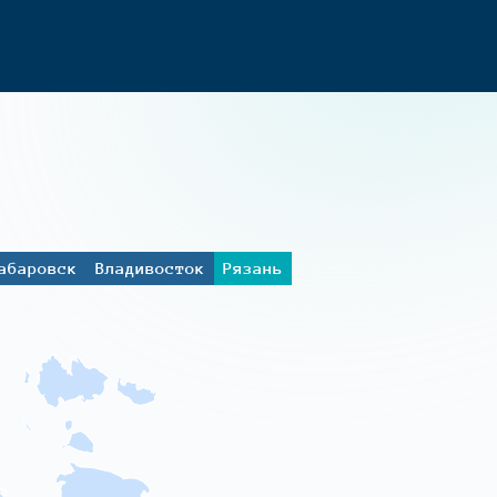
абаровск
Владивосток
Рязань