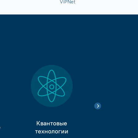
ViPNet
Квантовые
е
Тестиро
технологии