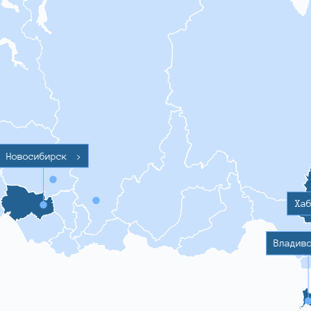
Новосибирск
>
Ха
Владив