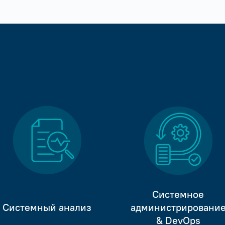
Системное
Системный анализ
администрировани
& DevOps