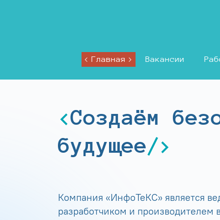
Главная
Вакансии
Раб
Создаём без
будущее
Компания «ИнфоТеКС» является в
разработчиком и производителем в