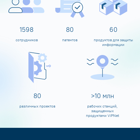
1600
80
60
сотрудников
патентов
продуктов для защиты
информации
80
>
10
млн
различных проектов
рабочих станций,
защищенных
продуктами ViPNet