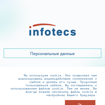
Персональные данные
Мы используем cookie. Это позволяет нам
+7 (495) 737-6192, 8-800-250-0-260
анализировать взаимодействие посетителей с
practice@infotecs.ru
,
hr@infotecs.ru
сайтом и делать его лучше. Продолжая
пользоваться сайтом, Вы соглашаетесь с
127273, г. Москва, Отрадная ул., 2Б строение 1
использованием файлов cookie. Тем не менее, Вы
всегда можете отключить файлы cookie в
настройках Вашего браузера.
© ИнфоТеКС 2020-2026
Ок