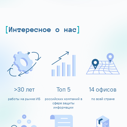
Интересное о нас
>
30
лет
Топ
5
14
офисов
работы на рынке ИБ
российских компаний в
по всей стране
сфере защиты
информации