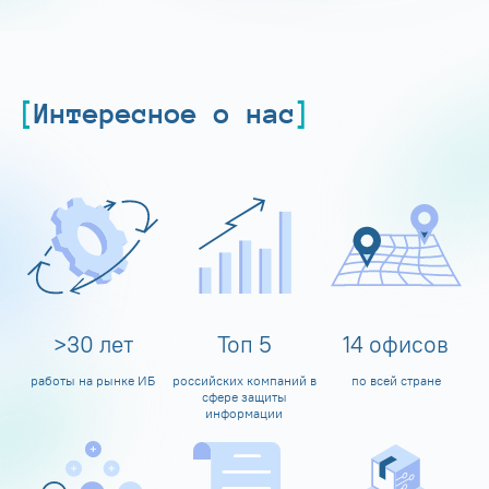
Интересное о нас
>
30
лет
Топ
5
14
офисов
работы на рынке ИБ
российских компаний в
по всей стране
сфере защиты
информации