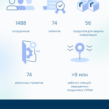
1600
80
60
сотрудников
патентов
продуктов для защиты
информации
80
>
10
млн
различных проектов
рабочих станций,
защищенных
продуктами ViPNet