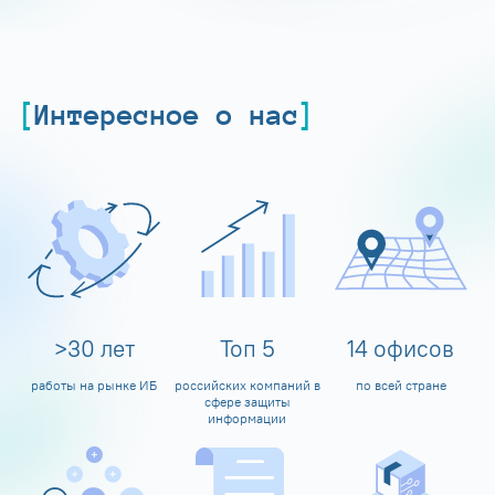
Интересное о нас
>
30
лет
Топ
5
14
офисов
работы на рынке ИБ
российских компаний в
по всей стране
сфере защиты
информации