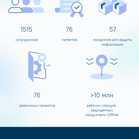
1600
80
60
сотрудников
патентов
продуктов для защиты
информации
80
>
10
млн
различных проектов
рабочих станций,
защищенных
продуктами ViPNet