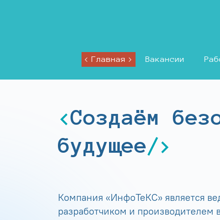
Главная
Вакансии
Раб
Создаём без
будущее
Компания «ИнфоТеКС» является в
разработчиком и производителем в