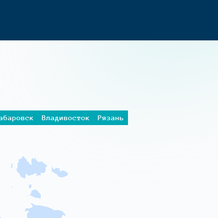
абаровск
Владивосток
Рязань