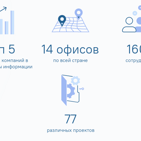
оп
5
14
офисов
16
 компаний в
по всей стране
сотру
ы информации
80
различных проектов