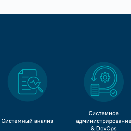
Системное
Системный анализ
администрировани
& DevOps