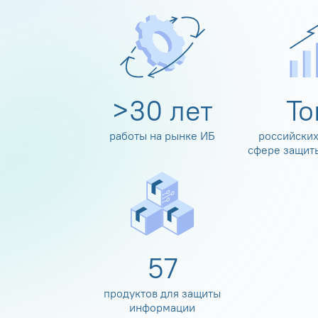
>
30
лет
Т
работы на рынке ИБ
российских
сфере защит
60
продуктов для защиты
информации