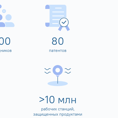
00
80
дников
патентов
>
10
млн
рабочих станций,
защищенных продуктами