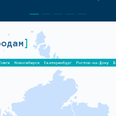
родам
Томск
Новосибирск
Екатеринбург
Ростов-на-Дону
Х