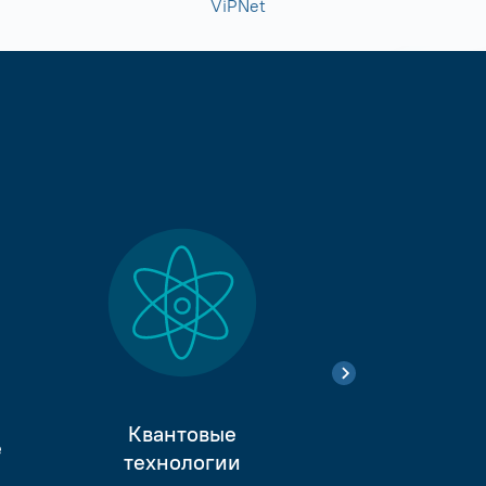
ViPNet
Квантовые
е
Тестиро
технологии