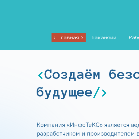
Главная
Вакансии
Раб
Создаём без
будущее
Компания «ИнфоТеКС» является в
разработчиком и производителем в