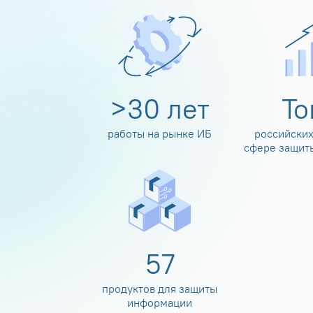
>
30
лет
Т
работы на рынке ИБ
российских
сфере защит
60
продуктов для защиты
информации