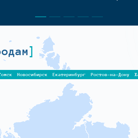
родам
Томск
Новосибирск
Екатеринбург
Ростов-на-Дону
Х