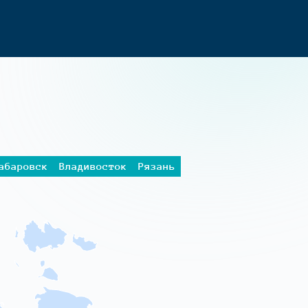
абаровск
Владивосток
Рязань