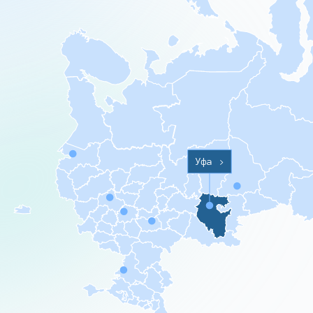
Уфа
>