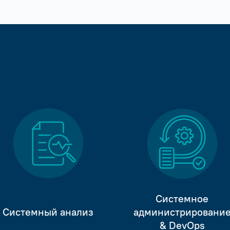
Системное
Системный анализ
администрировани
& DevOps