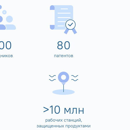
00
80
дников
патентов
>
10
млн
рабочих станций,
защищенных продуктами