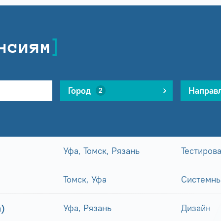
нсиям
Город
Направ
2
Уфа, Томск, Рязань
Тестиров
Томск, Уфа
Системны
)
Уфа, Рязань
Дизайн