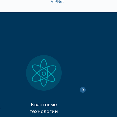
ViPNet
Квантовые
е
Тестиро
технологии