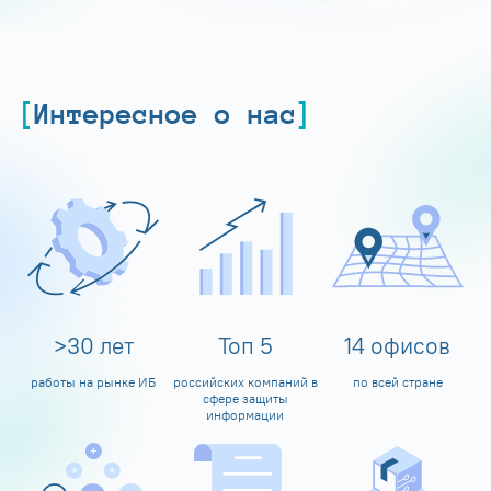
Интересное о нас
>
30
лет
Топ
5
14
офисов
работы на рынке ИБ
российских компаний в
по всей стране
сфере защиты
информации