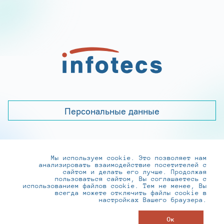
Персональные данные
Мы используем cookie. Это позволяет нам
+7 (495) 737-6192, 8-800-250-0-260
анализировать взаимодействие посетителей с
practice@infotecs.ru
,
hr@infotecs.ru
сайтом и делать его лучше. Продолжая
пользоваться сайтом, Вы соглашаетесь с
127273, г. Москва, Отрадная ул., 2Б строение 1
использованием файлов cookie. Тем не менее, Вы
всегда можете отключить файлы cookie в
настройках Вашего браузера.
© ИнфоТеКС 2020-2026
Ок