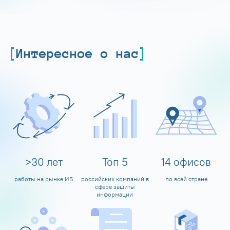
Интересное о нас
>
30
лет
Топ
5
14
офисов
работы на рынке ИБ
российских компаний в
по всей стране
сфере защиты
информации