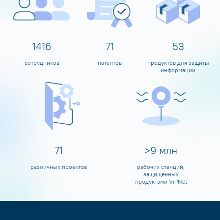
1597
80
60
сотрудников
патентов
продуктов для защиты
информации
80
>
10
млн
различных проектов
рабочих станций,
защищенных
продуктами ViPNet