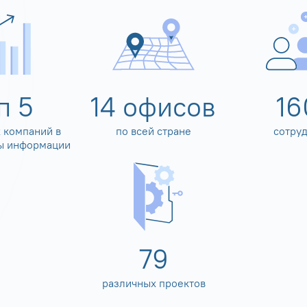
оп
5
14
офисов
16
 компаний в
по всей стране
сотру
ы информации
80
различных проектов