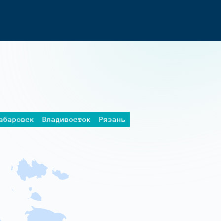
абаровск
Владивосток
Рязань