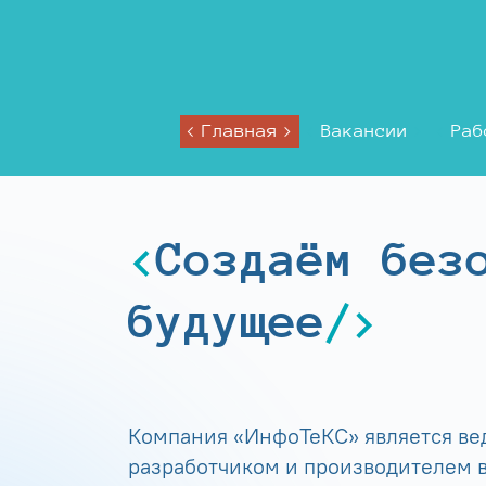
Главная
Вакансии
Раб
Создаём без
будущее
Компания «ИнфоТеКС» является в
разработчиком и производителем в