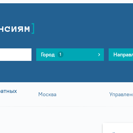
нсиям
Город
Направ
1
ратных
Москва
Управлен