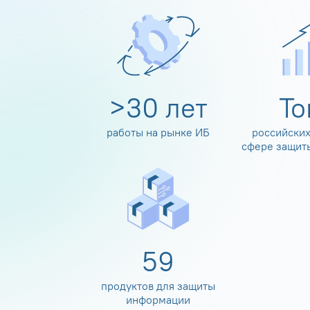
>
30
лет
Т
работы на рынке ИБ
российских
сфере защит
60
продуктов для защиты
информации