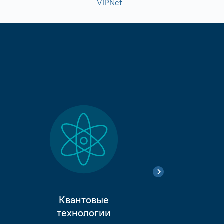
ViPNet
Квантовые
е
Тестиро
технологии