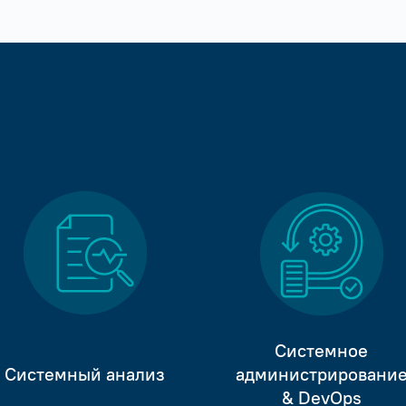
Системное
Системный анализ
администрировани
& DevOps