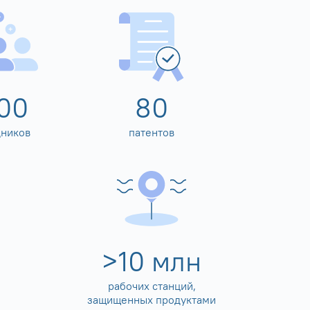
00
80
дников
патентов
>
10
млн
рабочих станций,
защищенных продуктами