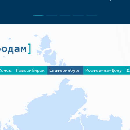
родам
Томск
Новосибирск
Екатеринбург
Ростов-на-Дону
Х